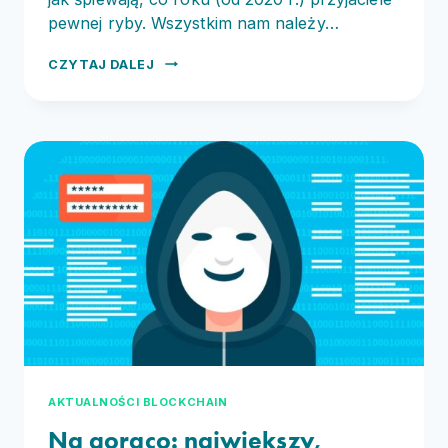
pewnej ryby. Wszystkim nam należy…
KROK
CZYTAJ DALEJ
PO KROKU
IDĄ
ŚWIĘTA,
MIJA
2021
ROK
AKTUALNOŚCI BLOCKCHAIN
Na gorąco: największy,