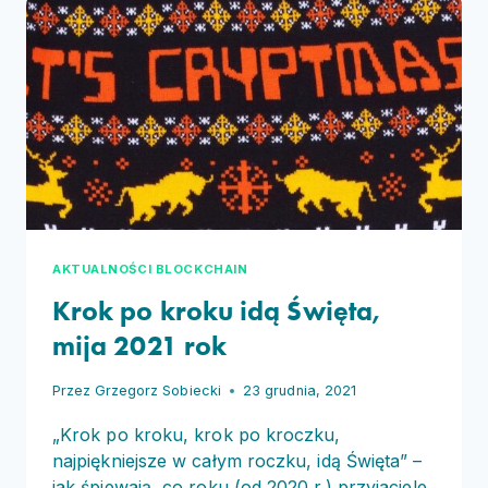
„THE
TWILIGHT
OF
THE
NEUTRALITY
OF
DIGITAL
TECHNOLOGY”
AKTUALNOŚCI BLOCKCHAIN
Krok po kroku idą Święta,
mija 2021 rok
Przez
Grzegorz Sobiecki
23 grudnia, 2021
„Krok po kroku, krok po kroczku,
najpiękniejsze w całym roczku, idą Święta” –
jak śpiewają, co roku (od 2020 r.) przyjaciele