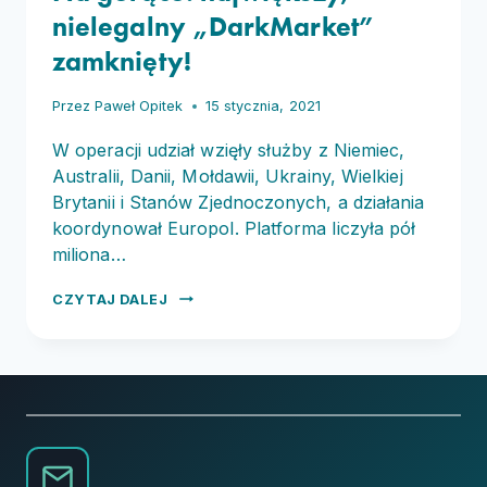
nielegalny „DarkMarket”
zamknięty!
Przez
Paweł Opitek
15 stycznia, 2021
W operacji udział wzięły służby z Niemiec,
Australii, Danii, Mołdawii, Ukrainy, Wielkiej
Brytanii i Stanów Zjednoczonych, a działania
koordynował Europol. Platforma liczyła pół
miliona…
NA GORĄCO:
CZYTAJ DALEJ
NAJWIĘKSZY,
NIELEGALNY
„DARKMARKET”
ZAMKNIĘTY!