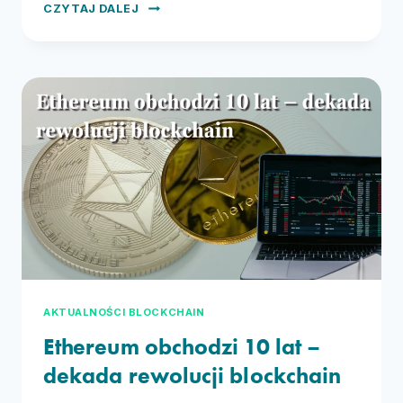
BITCOIN
CZYTAJ DALEJ
ZA MILIARDY
NA WYSYPISKU
–
HISTORIA
JAMESA
HOWELLSA
AKTUALNOŚCI BLOCKCHAIN
Ethereum obchodzi 10 lat –
dekada rewolucji blockchain