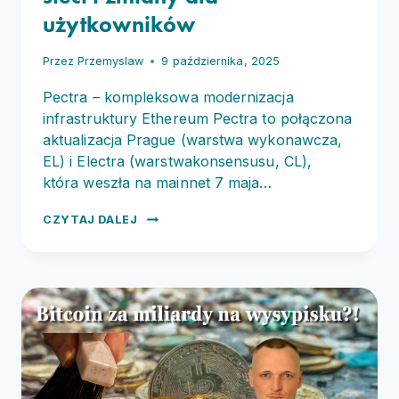
użytkowników
Przez
Przemyslaw
9 października, 2025
Pectra – kompleksowa modernizacja
infrastruktury Ethereum Pectra to połączona
aktualizacja Prague (warstwa wykonawcza,
EL) i Electra (warstwakonsensusu, CL),
która weszła na mainnet 7 maja…
ETHEREUM
CZYTAJ DALEJ
PECTRA
–
EWOLUCJA
SIECI
I ZMIANY
DLA
UŻYTKOWNIKÓW