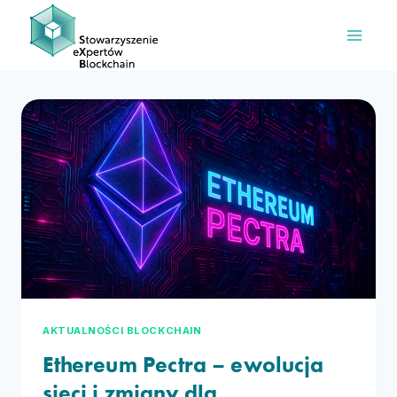
Przejdź
do
treści
AKTUALNOŚCI BLOCKCHAIN
Ethereum Pectra – ewolucja
sieci i zmiany dla