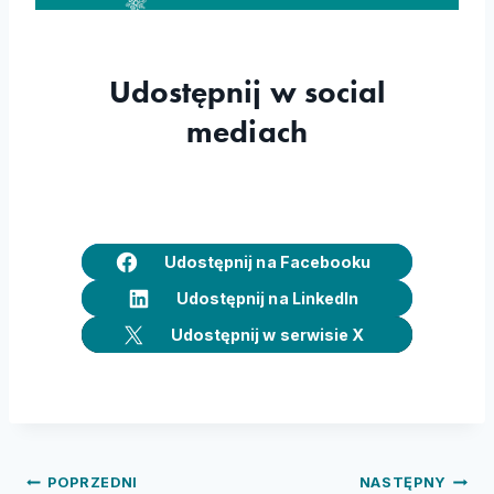
Udostępnij w social
mediach
Udostępnij na Facebooku
Udostępnij na LinkedIn
Udostępnij w serwisie X
Nawigacja
POPRZEDNI
NASTĘPNY